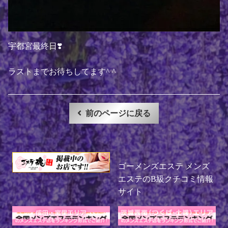
宇都宮最終日❣️
ラストまでお待ちしてます^ ^
前のページに戻る
ゴーメンズエステ メンズ
エステのB級クチコミ情報
サイト