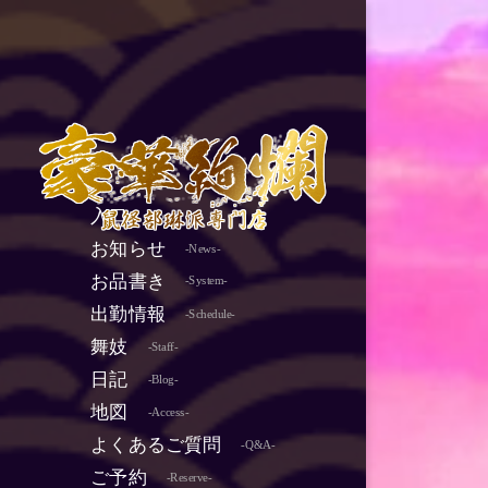
入口
-Top-
お知らせ
-News-
お品書き
-System-
出勤情報
-Schedule-
舞妓
-Staff-
日記
-Blog-
地図
-Access-
よくあるご質問
-Q&A-
ご予約
-Reserve-